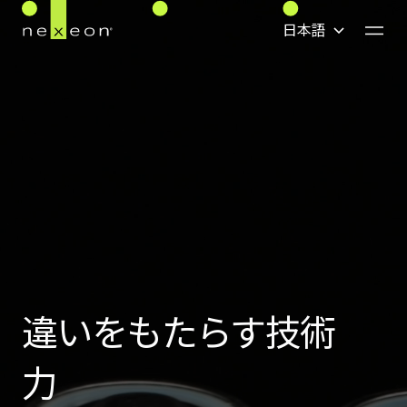
日本語
En
ホーム
English
テクノロジー
中文(简体)
会社情報
한국어
メディア
日本語
キャリア情報
違いをもたらす技術
コンタクト
力